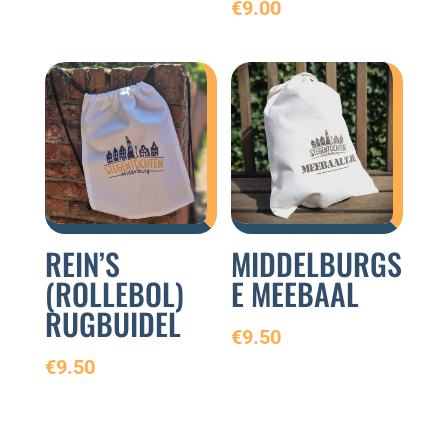
€
9.00
REIN’S
MIDDELBURGS
(ROLLEBOL)
E MEEBAAL
RUGBUIDEL
€
9.50
€
9.50