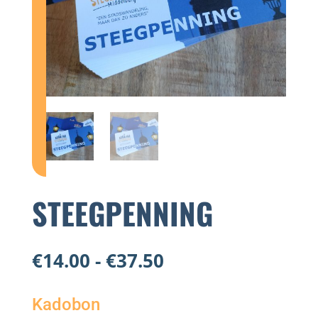
STEEGPENNING
Prijsklasse:
€
14.00
-
€
37.50
€14.00
tot
Kadobon