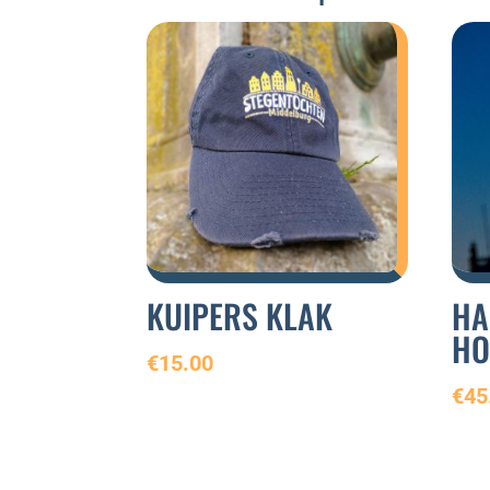
KUIPERS KLAK
HA
HO
€
15.00
€
45