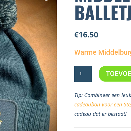
BALLET
€
16.50
Warme Middelbur
Middelburg's
TOEVOE
Balletje
aantal
Tip: Combineer een leu
cadeaubon voor een
St
cadeau dat er bestaat!